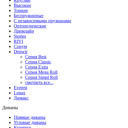
Круглые
Высокие
Тонкие
Беспружинные
С независимыми пружинами
Ортопедические
Дримлайн
Stories
RIVI
Сонум
Denwir
Серия Best
Серия Classic
Серия Extra
Серия Mega Roll
Серия Simpl Roll
смотреть все...
Everest
Lonax
Димакс
Диваны
Прямые диваны
Угловые диваны
Кушетки