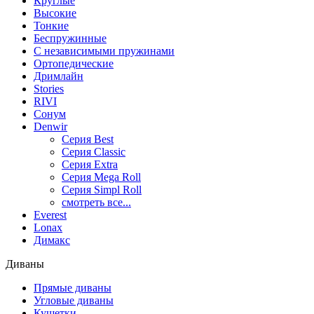
Круглые
Высокие
Тонкие
Беспружинные
С независимыми пружинами
Ортопедические
Дримлайн
Stories
RIVI
Сонум
Denwir
Серия Best
Серия Classic
Серия Extra
Серия Mega Roll
Серия Simpl Roll
смотреть все...
Everest
Lonax
Димакс
Диваны
Прямые диваны
Угловые диваны
Кушетки