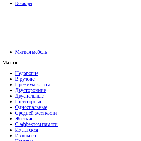
Комоды
Мягкая мебель
Матрасы
Недорогие
В рулоне
Премиум класса
Двусторонние
Двуспальные
Полуторные
Односпальные
Средней жесткости
Жесткие
С эффектом памяти
Из латекса
Из кокоса