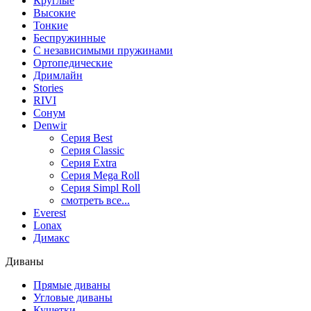
Круглые
Высокие
Тонкие
Беспружинные
С независимыми пружинами
Ортопедические
Дримлайн
Stories
RIVI
Сонум
Denwir
Серия Best
Серия Classic
Серия Extra
Серия Mega Roll
Серия Simpl Roll
смотреть все...
Everest
Lonax
Димакс
Диваны
Прямые диваны
Угловые диваны
Кушетки