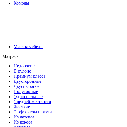
Комоды
Мягкая мебель
Матрасы
Недорогие
В рулоне
Премиум класса
Двусторонние
Двуспальные
Полуторные
Односпальные
Средней жесткости
Жесткие
С эффектом памяти
Из латекса
Из кокоса