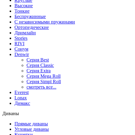
Круглые
Высокие
Тонкие
Беспружинные
С независимыми пружинами
Ортопедические
Дримлайн
Stories
RIVI
Сонум
Denwir
Серия Best
Серия Classic
Серия Extra
Серия Mega Roll
Серия Simpl Roll
смотреть все...
Everest
Lonax
Димакс
Диваны
Прямые диваны
Угловые диваны
Кушетки