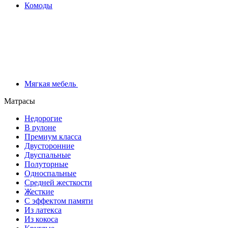
Комоды
Мягкая мебель
Матрасы
Недорогие
В рулоне
Премиум класса
Двусторонние
Двуспальные
Полуторные
Односпальные
Средней жесткости
Жесткие
С эффектом памяти
Из латекса
Из кокоса