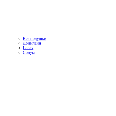
Все подушки
Дримлайн
Lonax
Сонум