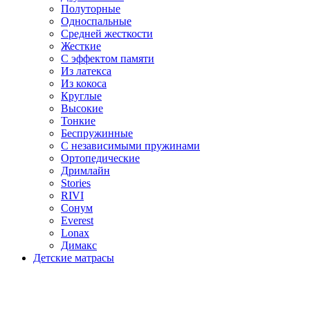
Полуторные
Односпальные
Средней жесткости
Жесткие
С эффектом памяти
Из латекса
Из кокоса
Круглые
Высокие
Тонкие
Беспружинные
С независимыми пружинами
Ортопедические
Дримлайн
Stories
RIVI
Сонум
Everest
Lonax
Димакс
Детские матрасы