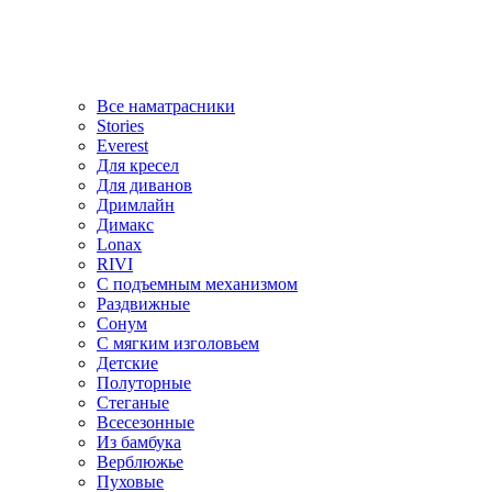
Все наматрасники
Stories
Everest
Для кресел
Для диванов
Дримлайн
Димакс
Lonax
RIVI
С подъемным механизмом
Раздвижные
Сонум
С мягким изголовьем
Детские
Полуторные
Стеганые
Всесезонные
Из бамбука
Верблюжье
Пуховые