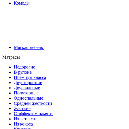
Комоды
Мягкая мебель
Матрасы
Недорогие
В рулоне
Премиум класса
Двусторонние
Двуспальные
Полуторные
Односпальные
Средней жесткости
Жесткие
С эффектом памяти
Из латекса
Из кокоса