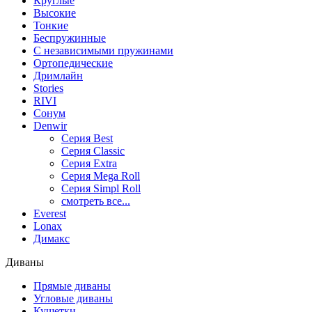
Круглые
Высокие
Тонкие
Беспружинные
С независимыми пружинами
Ортопедические
Дримлайн
Stories
RIVI
Сонум
Denwir
Серия Best
Серия Classic
Серия Extra
Серия Mega Roll
Серия Simpl Roll
смотреть все...
Everest
Lonax
Димакс
Диваны
Прямые диваны
Угловые диваны
Кушетки