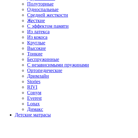
Полуторные
Односпальные
Средней жесткости
Жесткие
С эффектом памяти
Из латекса
Из кокоса
Круглые
Высокие
Тонкие
Беспружинные
С независимыми пружинами
Ортопедические
Дримлайн
Stories
RIVI
Сонум
Everest
Lonax
Димакс
Детские матрасы