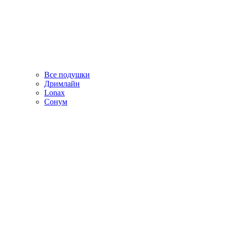
Все подушки
Дримлайн
Lonax
Сонум