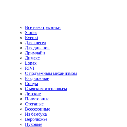
Все наматрасники
Stories
Everest
Для кресел
Для диванов
Дримлайн
Димакс
Lonax
RIVI
С подъемным механизмом
Раздвижные
Сонум
С мягким изголовьем
Детские
Полуторные
Стеганые
Всесезонные
Из бамбука
Верблюжье
Пуховые