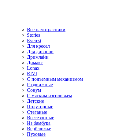
Все наматрасники
Stories
Everest
Для кресел
Для диванов
Дримлайн
Димакс
Lonax
RIVI
С подъемным механизмом
Раздвижные
Сонум
С мягким изголовьем
Детские
Полуторные
Стеганые
Всесезонные
Из бамбука
Верблюжье
Пуховые