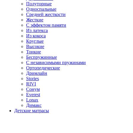
Полуторные
Односпальные
Средней жесткости
Жесткие
С эффектом памяти
Из латекса
Из кокоса
Круглые
Высокие
Тонкие
Беспружинные
С независимыми пружинами
Ортопедические
Дримлайн
Stories
RIVI
Сонум
Everest
Lonax
Димакс
Детские матрасы