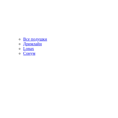
Все подушки
Дримлайн
Lonax
Сонум