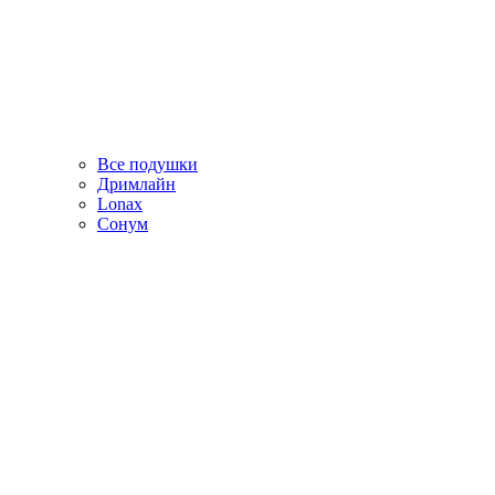
Все подушки
Дримлайн
Lonax
Сонум