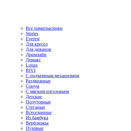
Все наматрасники
Stories
Everest
Для кресел
Для диванов
Дримлайн
Димакс
Lonax
RIVI
С подъемным механизмом
Раздвижные
Сонум
С мягким изголовьем
Детские
Полуторные
Стеганые
Всесезонные
Из бамбука
Верблюжье
Пуховые