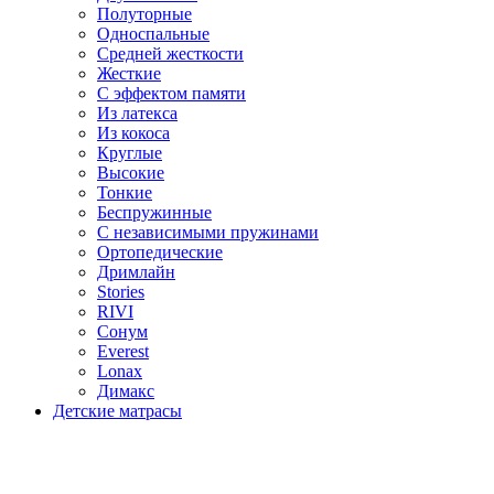
Полуторные
Односпальные
Средней жесткости
Жесткие
С эффектом памяти
Из латекса
Из кокоса
Круглые
Высокие
Тонкие
Беспружинные
С независимыми пружинами
Ортопедические
Дримлайн
Stories
RIVI
Сонум
Everest
Lonax
Димакс
Детские матрасы