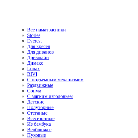
Все наматрасники
Stories
Everest
Для кресел
Для диванов
Дримлайн
Димакс
Lonax
RIVI
С подъемным механизмом
Раздвижные
Сонум
С мягким изголовьем
Детские
Полуторные
Стеганые
Всесезонные
Из бамбука
Верблюжье
Пуховые