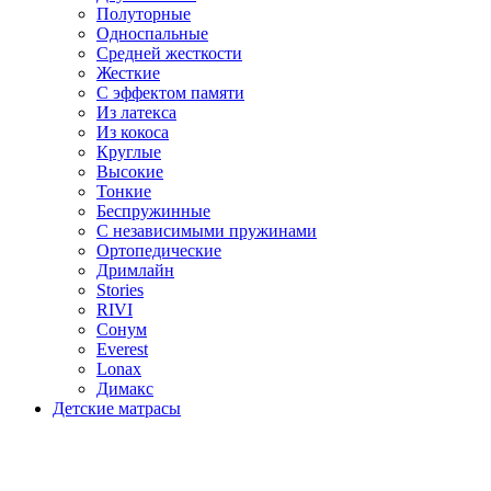
Полуторные
Односпальные
Средней жесткости
Жесткие
С эффектом памяти
Из латекса
Из кокоса
Круглые
Высокие
Тонкие
Беспружинные
С независимыми пружинами
Ортопедические
Дримлайн
Stories
RIVI
Сонум
Everest
Lonax
Димакс
Детские матрасы