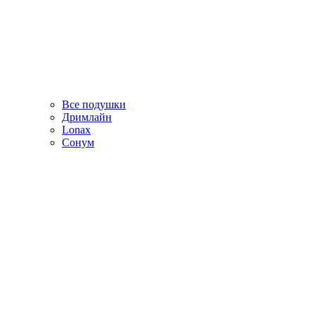
Все подушки
Дримлайн
Lonax
Сонум