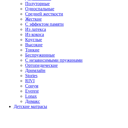
Полуторные
Односпальные
Средней жесткости
Жесткие
С эффектом памяти
Из латекса
Из кокоса
Круглые
Высокие
Тонкие
Беспружинные
С независимыми пружинами
Ортопедические
Дримлайн
Stories
RIVI
Сонум
Everest
Lonax
Димакс
Детские матрасы