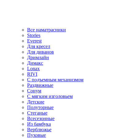
Все наматрасники
Stories
Everest
Для кресел
Для диванов
Дримлайн
Димакс
Lonax
RIVI
С подъемным механизмом
Раздвижные
Сонум
С мягким изголовьем
Детские
Полуторные
Стеганые
Всесезонные
Из бамбука
Верблюжье
Пуховые