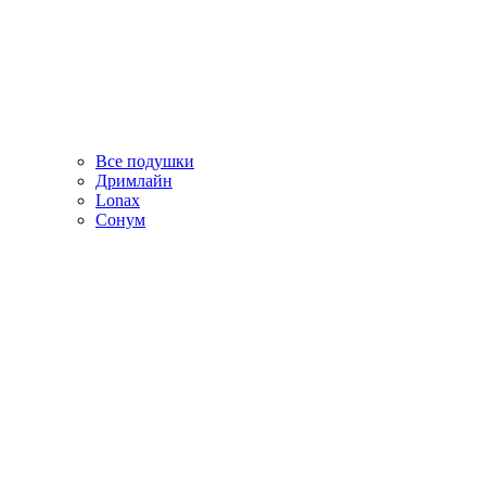
Все подушки
Дримлайн
Lonax
Сонум