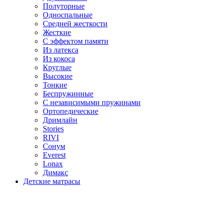
Полуторные
Односпальные
Средней жесткости
Жесткие
С эффектом памяти
Из латекса
Из кокоса
Круглые
Высокие
Тонкие
Беспружинные
С независимыми пружинами
Ортопедические
Дримлайн
Stories
RIVI
Сонум
Everest
Lonax
Димакс
Детские матрасы