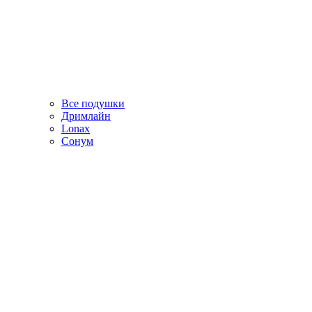
Все подушки
Дримлайн
Lonax
Сонум