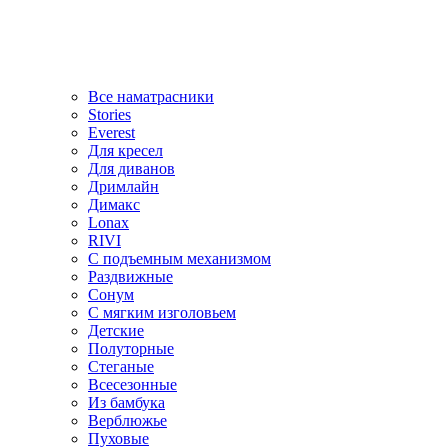
Все наматрасники
Stories
Everest
Для кресел
Для диванов
Дримлайн
Димакс
Lonax
RIVI
С подъемным механизмом
Раздвижные
Сонум
С мягким изголовьем
Детские
Полуторные
Стеганые
Всесезонные
Из бамбука
Верблюжье
Пуховые