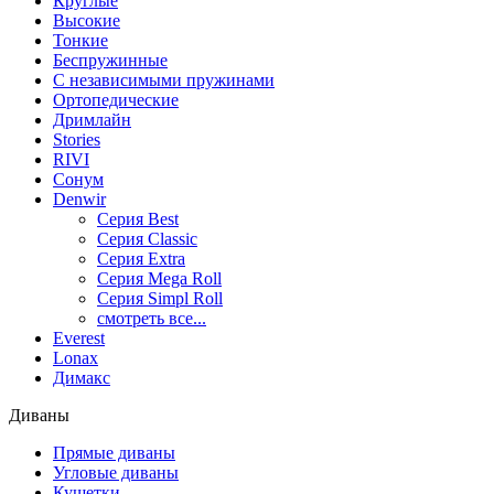
Круглые
Высокие
Тонкие
Беспружинные
С независимыми пружинами
Ортопедические
Дримлайн
Stories
RIVI
Сонум
Denwir
Серия Best
Серия Classic
Серия Extra
Серия Mega Roll
Серия Simpl Roll
смотреть все...
Everest
Lonax
Димакс
Диваны
Прямые диваны
Угловые диваны
Кушетки