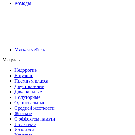
Комоды
Мягкая мебель
Матрасы
Недорогие
В рулоне
Премиум класса
Двусторонние
Двуспальные
Полуторные
Односпальные
Средней жесткости
Жесткие
С эффектом памяти
Из латекса
Из кокоса