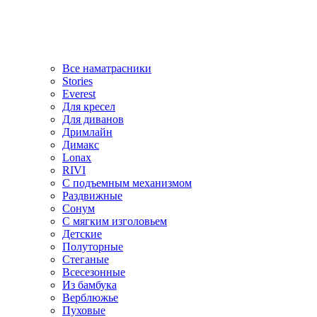
Все наматрасники
Stories
Everest
Для кресел
Для диванов
Дримлайн
Димакс
Lonax
RIVI
С подъемным механизмом
Раздвижные
Сонум
С мягким изголовьем
Детские
Полуторные
Стеганые
Всесезонные
Из бамбука
Верблюжье
Пуховые