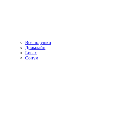
Все подушки
Дримлайн
Lonax
Сонум