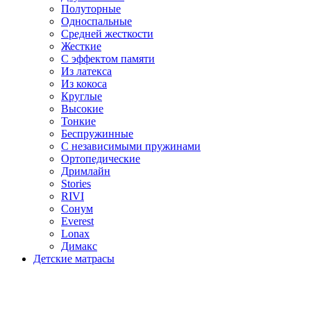
Полуторные
Односпальные
Средней жесткости
Жесткие
С эффектом памяти
Из латекса
Из кокоса
Круглые
Высокие
Тонкие
Беспружинные
С независимыми пружинами
Ортопедические
Дримлайн
Stories
RIVI
Сонум
Everest
Lonax
Димакс
Детские матрасы