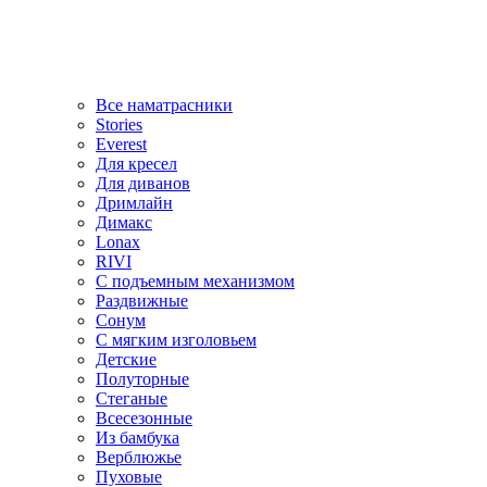
Все наматрасники
Stories
Everest
Для кресел
Для диванов
Дримлайн
Димакс
Lonax
RIVI
С подъемным механизмом
Раздвижные
Сонум
С мягким изголовьем
Детские
Полуторные
Стеганые
Всесезонные
Из бамбука
Верблюжье
Пуховые