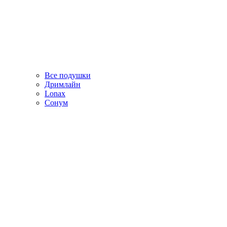
Все подушки
Дримлайн
Lonax
Сонум