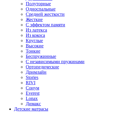
Полуторные
Односпальные
Средней жесткости
Жесткие
С эффектом памяти
Из латекса
Из кокоса
Круглые
Высокие
Тонкие
Беспружинные
С независимыми пружинами
Ортопедические
Дримлайн
Stories
RIVI
Сонум
Everest
Lonax
Димакс
Детские матрасы