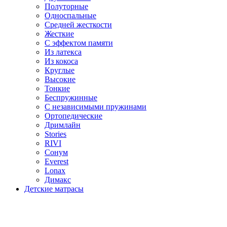
Полуторные
Односпальные
Средней жесткости
Жесткие
С эффектом памяти
Из латекса
Из кокоса
Круглые
Высокие
Тонкие
Беспружинные
С независимыми пружинами
Ортопедические
Дримлайн
Stories
RIVI
Сонум
Everest
Lonax
Димакс
Детские матрасы