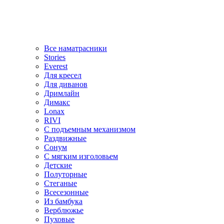
Все наматрасники
Stories
Everest
Для кресел
Для диванов
Дримлайн
Димакс
Lonax
RIVI
С подъемным механизмом
Раздвижные
Сонум
С мягким изголовьем
Детские
Полуторные
Стеганые
Всесезонные
Из бамбука
Верблюжье
Пуховые