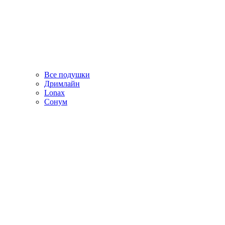
Все подушки
Дримлайн
Lonax
Сонум