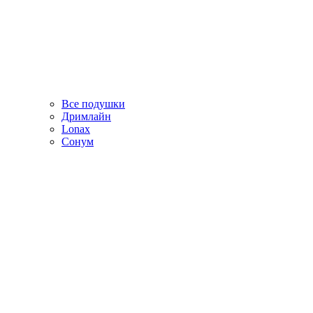
Все подушки
Дримлайн
Lonax
Сонум