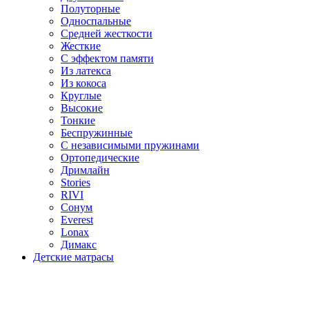
Полуторные
Односпальные
Средней жесткости
Жесткие
С эффектом памяти
Из латекса
Из кокоса
Круглые
Высокие
Тонкие
Беспружинные
С независимыми пружинами
Ортопедические
Дримлайн
Stories
RIVI
Сонум
Everest
Lonax
Димакс
Детские матрасы