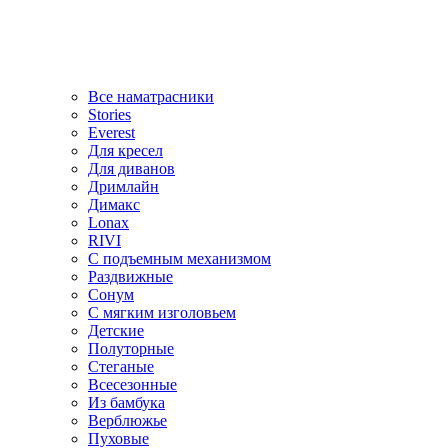
Все наматрасники
Stories
Everest
Для кресел
Для диванов
Дримлайн
Димакс
Lonax
RIVI
С подъемным механизмом
Раздвижные
Сонум
С мягким изголовьем
Детские
Полуторные
Стеганые
Всесезонные
Из бамбука
Верблюжье
Пуховые