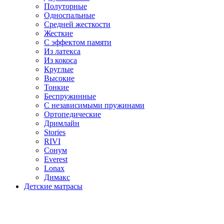
Полуторные
Односпальные
Средней жесткости
Жесткие
С эффектом памяти
Из латекса
Из кокоса
Круглые
Высокие
Тонкие
Беспружинные
С независимыми пружинами
Ортопедические
Дримлайн
Stories
RIVI
Сонум
Everest
Lonax
Димакс
Детские матрасы