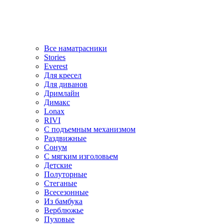
Все наматрасники
Stories
Everest
Для кресел
Для диванов
Дримлайн
Димакс
Lonax
RIVI
С подъемным механизмом
Раздвижные
Сонум
С мягким изголовьем
Детские
Полуторные
Стеганые
Всесезонные
Из бамбука
Верблюжье
Пуховые