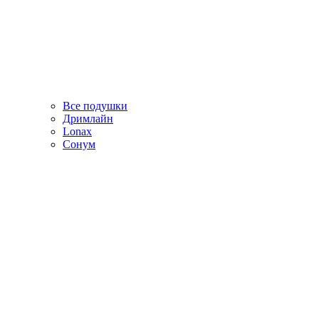
Все подушки
Дримлайн
Lonax
Сонум