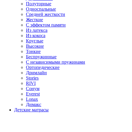
Полуторные
Односпальные
Средней жесткости
Жесткие
С эффектом памяти
Из латекса
Из кокоса
Круглые
Высокие
Тонкие
Беспружинные
С независимыми пружинами
Ортопедические
Дримлайн
Stories
RIVI
Сонум
Everest
Lonax
Димакс
Детские матрасы