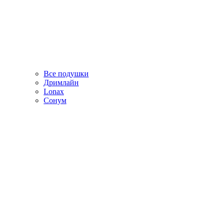
Все подушки
Дримлайн
Lonax
Сонум