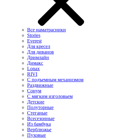
Все наматрасники
Stories
Everest
Для кресел
Для диванов
Дримлайн
Димакс
Lonax
RIVI
С подъемным механизмом
Раздвижные
Сонум
С мягким изголовьем
Детские
Полуторные
Стеганые
Всесезонные
Из бамбука
Верблюжье
Пуховые