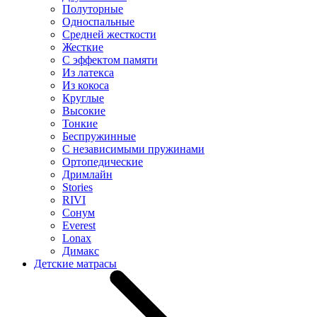
Полуторные
Односпальные
Средней жесткости
Жесткие
С эффектом памяти
Из латекса
Из кокоса
Круглые
Высокие
Тонкие
Беспружинные
С независимыми пружинами
Ортопедические
Дримлайн
Stories
RIVI
Сонум
Everest
Lonax
Димакс
Детские матрасы