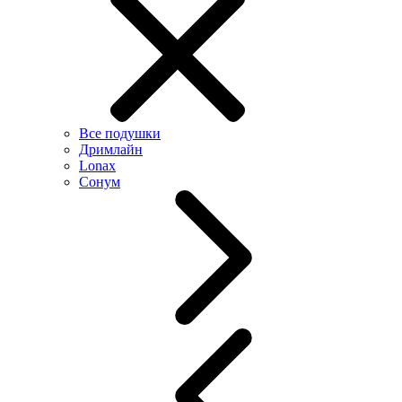
Все подушки
Дримлайн
Lonax
Сонум