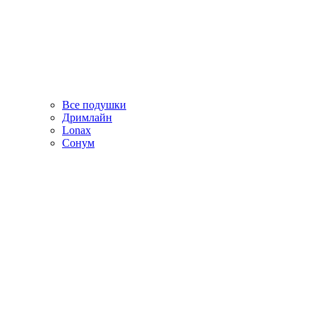
Все подушки
Дримлайн
Lonax
Сонум