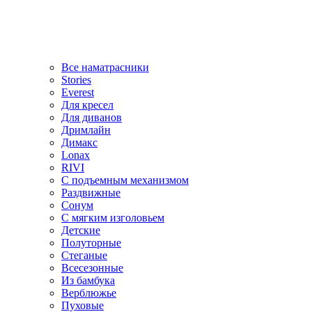
Все наматрасники
Stories
Everest
Для кресел
Для диванов
Дримлайн
Димакс
Lonax
RIVI
С подъемным механизмом
Раздвижные
Сонум
С мягким изголовьем
Детские
Полуторные
Стеганые
Всесезонные
Из бамбука
Верблюжье
Пуховые