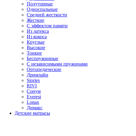
Полуторные
Односпальные
Средней жесткости
Жесткие
С эффектом памяти
Из латекса
Из кокоса
Круглые
Высокие
Тонкие
Беспружинные
С независимыми пружинами
Ортопедические
Дримлайн
Stories
RIVI
Сонум
Everest
Lonax
Димакс
Детские матрасы