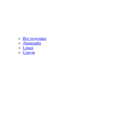
Все подушки
Дримлайн
Lonax
Сонум