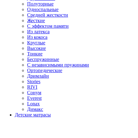
Полуторные
Односпальные
Средней жесткости
Жесткие
С эффектом памяти
Из латекса
Из кокоса
Круглые
Высокие
Тонкие
Беспружинные
С независимыми пружинами
Ортопедические
Дримлайн
Stories
RIVI
Сонум
Everest
Lonax
Димакс
Детские матрасы