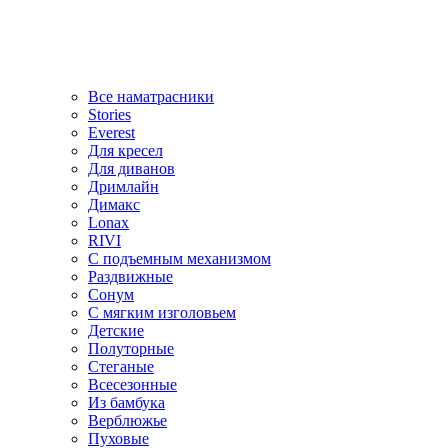
Все наматрасники
Stories
Everest
Для кресел
Для диванов
Дримлайн
Димакс
Lonax
RIVI
С подъемным механизмом
Раздвижные
Сонум
С мягким изголовьем
Детские
Полуторные
Стеганые
Всесезонные
Из бамбука
Верблюжье
Пуховые