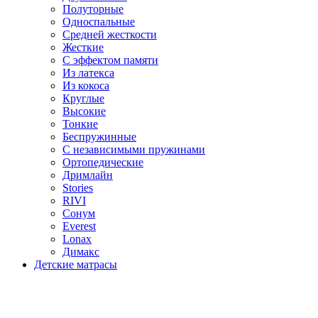
Полуторные
Односпальные
Средней жесткости
Жесткие
С эффектом памяти
Из латекса
Из кокоса
Круглые
Высокие
Тонкие
Беспружинные
С независимыми пружинами
Ортопедические
Дримлайн
Stories
RIVI
Сонум
Everest
Lonax
Димакс
Детские матрасы