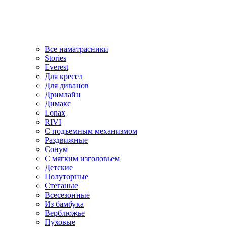
Все наматрасники
Stories
Everest
Для кресел
Для диванов
Дримлайн
Димакс
Lonax
RIVI
С подъемным механизмом
Раздвижные
Сонум
С мягким изголовьем
Детские
Полуторные
Стеганые
Всесезонные
Из бамбука
Верблюжье
Пуховые