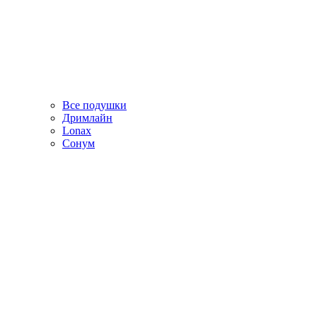
Все подушки
Дримлайн
Lonax
Сонум