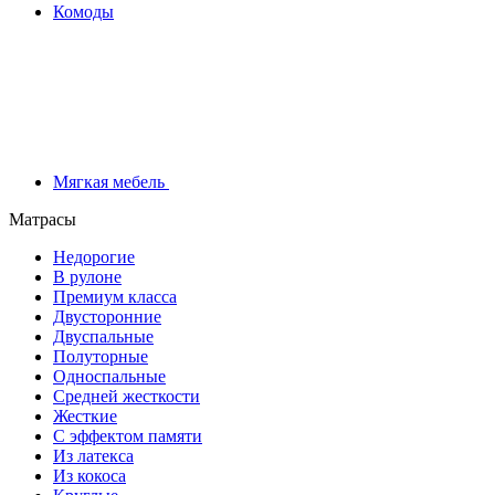
Комоды
Мягкая мебель
Матрасы
Недорогие
В рулоне
Премиум класса
Двусторонние
Двуспальные
Полуторные
Односпальные
Средней жесткости
Жесткие
С эффектом памяти
Из латекса
Из кокоса