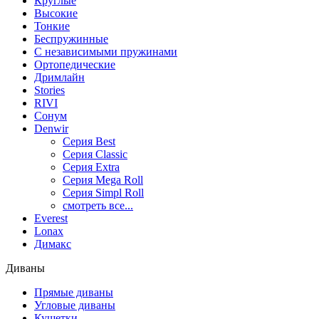
Круглые
Высокие
Тонкие
Беспружинные
С независимыми пружинами
Ортопедические
Дримлайн
Stories
RIVI
Сонум
Denwir
Серия Best
Серия Classic
Серия Extra
Серия Mega Roll
Серия Simpl Roll
смотреть все...
Everest
Lonax
Димакс
Диваны
Прямые диваны
Угловые диваны
Кушетки