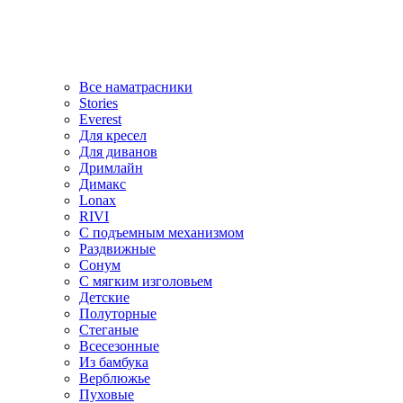
Все наматрасники
Stories
Everest
Для кресел
Для диванов
Дримлайн
Димакс
Lonax
RIVI
С подъемным механизмом
Раздвижные
Сонум
С мягким изголовьем
Детские
Полуторные
Стеганые
Всесезонные
Из бамбука
Верблюжье
Пуховые