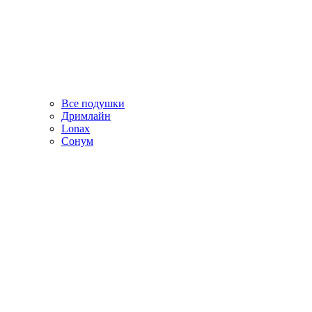
Все подушки
Дримлайн
Lonax
Сонум