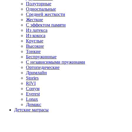
Полуторные
Односпальные
Средней жесткости
Жесткие
С эффектом памяти
Из латекса
Из кокоса
Круглые
Высокие
Тонкие
Беспружинные
С независимыми пружинами
Ортопедические
Дримлайн
Stories
RIVI
Сонум
Everest
Lonax
Димакс
Детские матрасы