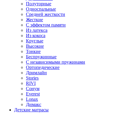
Полуторные
Односпальные
Средней жесткости
Жесткие
С эффектом памяти
Из латекса
Из кокоса
Круглые
Высокие
Тонкие
Беспружинные
С независимыми пружинами
Ортопедические
Дримлайн
Stories
RIVI
Сонум
Everest
Lonax
Димакс
Детские матрасы