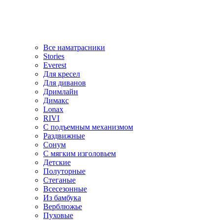
Все наматрасники
Stories
Everest
Для кресел
Для диванов
Дримлайн
Димакс
Lonax
RIVI
С подъемным механизмом
Раздвижные
Сонум
С мягким изголовьем
Детские
Полуторные
Стеганые
Всесезонные
Из бамбука
Верблюжье
Пуховые