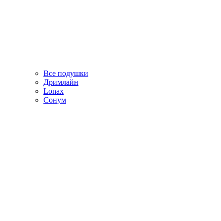
Все подушки
Дримлайн
Lonax
Сонум