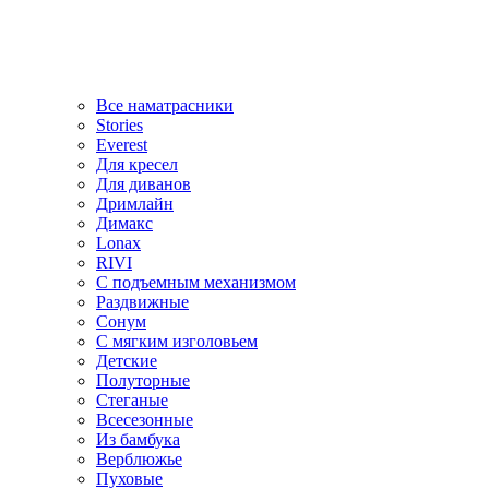
Все наматрасники
Stories
Everest
Для кресел
Для диванов
Дримлайн
Димакс
Lonax
RIVI
С подъемным механизмом
Раздвижные
Сонум
С мягким изголовьем
Детские
Полуторные
Стеганые
Всесезонные
Из бамбука
Верблюжье
Пуховые