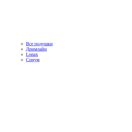
Все подушки
Дримлайн
Lonax
Сонум