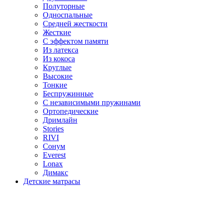
Полуторные
Односпальные
Средней жесткости
Жесткие
С эффектом памяти
Из латекса
Из кокоса
Круглые
Высокие
Тонкие
Беспружинные
С независимыми пружинами
Ортопедические
Дримлайн
Stories
RIVI
Сонум
Everest
Lonax
Димакс
Детские матрасы