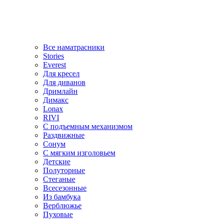
Все наматрасники
Stories
Everest
Для кресел
Для диванов
Дримлайн
Димакс
Lonax
RIVI
С подъемным механизмом
Раздвижные
Сонум
С мягким изголовьем
Детские
Полуторные
Стеганые
Всесезонные
Из бамбука
Верблюжье
Пуховые