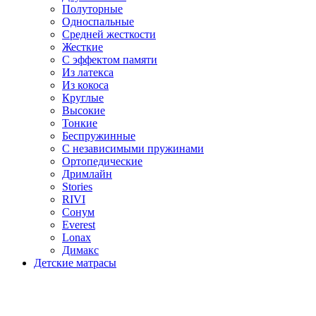
Полуторные
Односпальные
Средней жесткости
Жесткие
С эффектом памяти
Из латекса
Из кокоса
Круглые
Высокие
Тонкие
Беспружинные
С независимыми пружинами
Ортопедические
Дримлайн
Stories
RIVI
Сонум
Everest
Lonax
Димакс
Детские матрасы