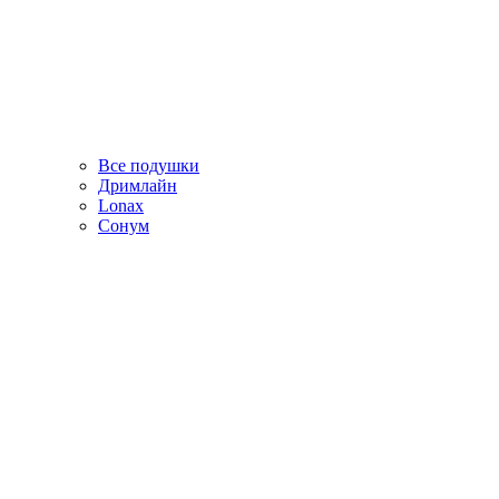
Все подушки
Дримлайн
Lonax
Сонум