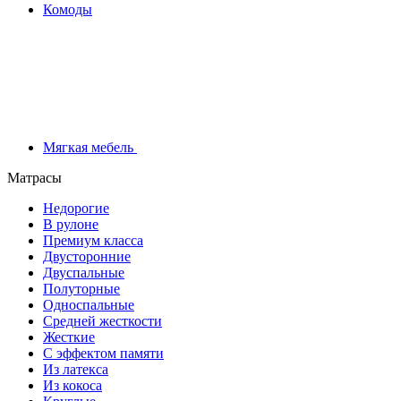
Комоды
Мягкая мебель
Матрасы
Недорогие
В рулоне
Премиум класса
Двусторонние
Двуспальные
Полуторные
Односпальные
Средней жесткости
Жесткие
С эффектом памяти
Из латекса
Из кокоса