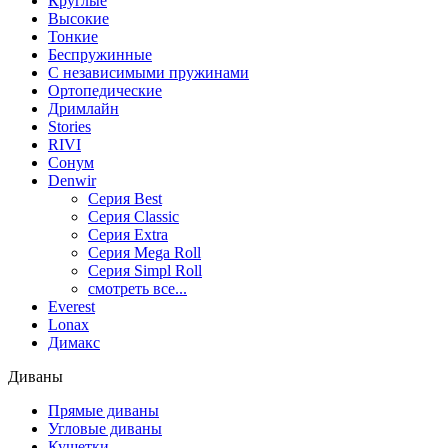
Круглые
Высокие
Тонкие
Беспружинные
С независимыми пружинами
Ортопедические
Дримлайн
Stories
RIVI
Сонум
Denwir
Серия Best
Серия Classic
Серия Extra
Серия Mega Roll
Серия Simpl Roll
смотреть все...
Everest
Lonax
Димакс
Диваны
Прямые диваны
Угловые диваны
Кушетки