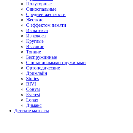
Полуторные
Односпальные
Средней жесткости
Жесткие
С эффектом памяти
Из латекса
Из кокоса
Круглые
Высокие
Тонкие
Беспружинные
С независимыми пружинами
Ортопедические
Дримлайн
Stories
RIVI
Сонум
Everest
Lonax
Димакс
Детские матрасы