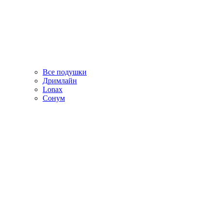
Все подушки
Дримлайн
Lonax
Сонум