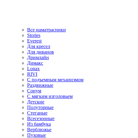
Все наматрасники
Stories
Everest
Для кресел
Для диванов
Дримлайн
Димакс
Lonax
RIVI
С подъемным механизмом
Раздвижные
Сонум
С мягким изголовьем
Детские
Полуторные
Стеганые
Всесезонные
Из бамбука
Верблюжье
Пуховые