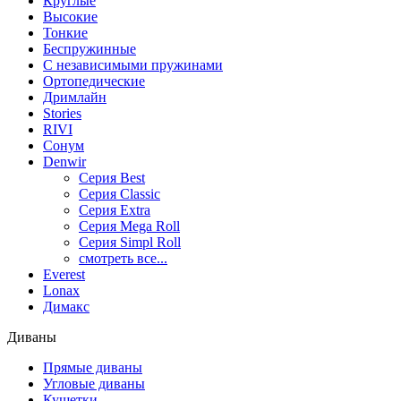
Круглые
Высокие
Тонкие
Беспружинные
С независимыми пружинами
Ортопедические
Дримлайн
Stories
RIVI
Сонум
Denwir
Серия Best
Серия Classic
Серия Extra
Серия Mega Roll
Серия Simpl Roll
смотреть все...
Everest
Lonax
Димакс
Диваны
Прямые диваны
Угловые диваны
Кушетки