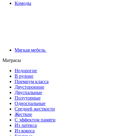
Комоды
Мягкая мебель
Матрасы
Недорогие
В рулоне
Премиум класса
Двусторонние
Двуспальные
Полуторные
Односпальные
Средней жесткости
Жесткие
С эффектом памяти
Из латекса
Из кокоса