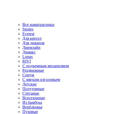
Все наматрасники
Stories
Everest
Для кресел
Для диванов
Дримлайн
Димакс
Lonax
RIVI
С подъемным механизмом
Раздвижные
Сонум
С мягким изголовьем
Детские
Полуторные
Стеганые
Всесезонные
Из бамбука
Верблюжье
Пуховые