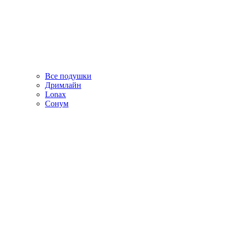
Все подушки
Дримлайн
Lonax
Сонум