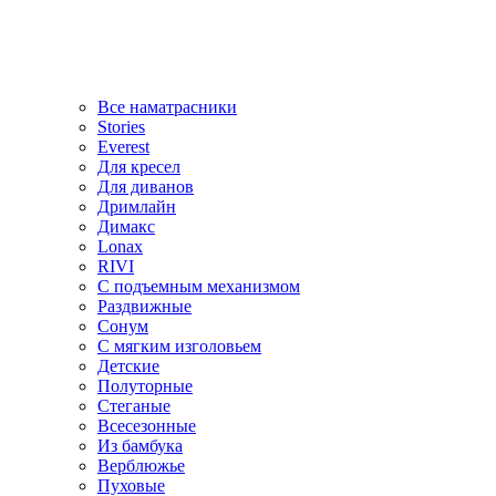
Все наматрасники
Stories
Everest
Для кресел
Для диванов
Дримлайн
Димакс
Lonax
RIVI
С подъемным механизмом
Раздвижные
Сонум
С мягким изголовьем
Детские
Полуторные
Стеганые
Всесезонные
Из бамбука
Верблюжье
Пуховые