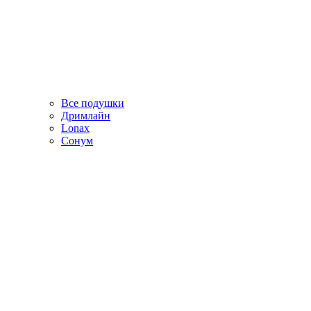
Все подушки
Дримлайн
Lonax
Сонум