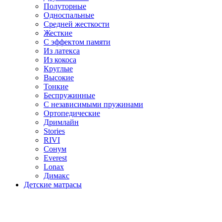
Полуторные
Односпальные
Средней жесткости
Жесткие
С эффектом памяти
Из латекса
Из кокоса
Круглые
Высокие
Тонкие
Беспружинные
С независимыми пружинами
Ортопедические
Дримлайн
Stories
RIVI
Сонум
Everest
Lonax
Димакс
Детские матрасы