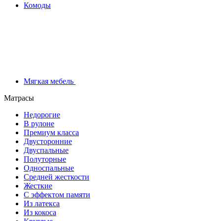
Комоды
Мягкая мебель
Матрасы
Недорогие
В рулоне
Премиум класса
Двусторонние
Двуспальные
Полуторные
Односпальные
Средней жесткости
Жесткие
С эффектом памяти
Из латекса
Из кокоса