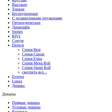
Круглые
Высокие
Тонкие
Беспружинные
С независимыми пружинами
Ортопедические
Дримлайн
Stories
RIVI
Сонум
Denwir
Серия Best
Серия Classic
Серия Extra
Серия Mega Roll
Серия Simpl Roll
смотреть все...
Everest
Lonax
Димакс
Диваны
Прямые диваны
Угловые диваны
Кушетки