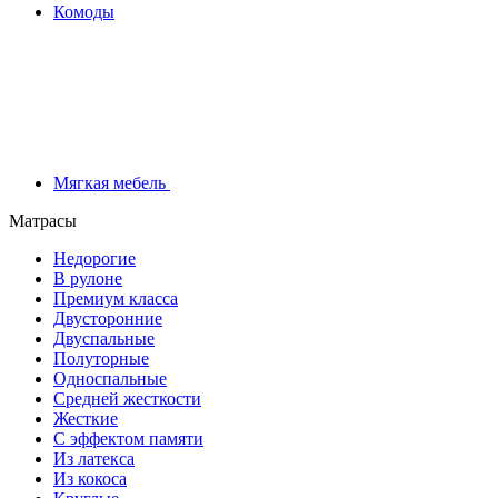
Комоды
Мягкая мебель
Матрасы
Недорогие
В рулоне
Премиум класса
Двусторонние
Двуспальные
Полуторные
Односпальные
Средней жесткости
Жесткие
С эффектом памяти
Из латекса
Из кокоса