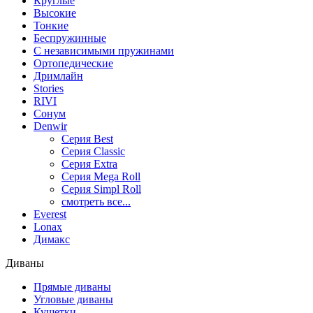
Круглые
Высокие
Тонкие
Беспружинные
С независимыми пружинами
Ортопедические
Дримлайн
Stories
RIVI
Сонум
Denwir
Серия Best
Серия Classic
Серия Extra
Серия Mega Roll
Серия Simpl Roll
смотреть все...
Everest
Lonax
Димакс
Диваны
Прямые диваны
Угловые диваны
Кушетки