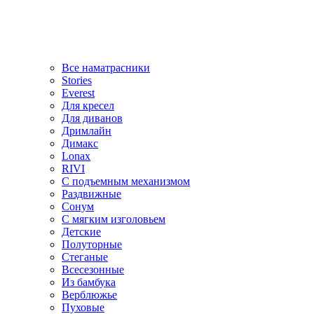
Все наматрасники
Stories
Everest
Для кресел
Для диванов
Дримлайн
Димакс
Lonax
RIVI
С подъемным механизмом
Раздвижные
Сонум
С мягким изголовьем
Детские
Полуторные
Стеганые
Всесезонные
Из бамбука
Верблюжье
Пуховые