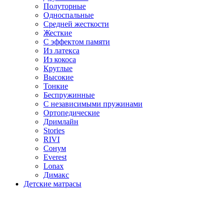
Полуторные
Односпальные
Средней жесткости
Жесткие
С эффектом памяти
Из латекса
Из кокоса
Круглые
Высокие
Тонкие
Беспружинные
С независимыми пружинами
Ортопедические
Дримлайн
Stories
RIVI
Сонум
Everest
Lonax
Димакс
Детские матрасы