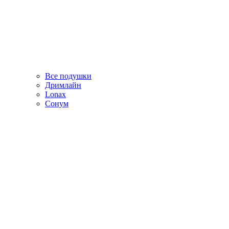
Все подушки
Дримлайн
Lonax
Сонум