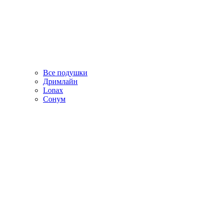
Все подушки
Дримлайн
Lonax
Сонум