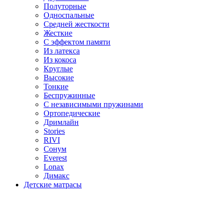
Полуторные
Односпальные
Средней жесткости
Жесткие
С эффектом памяти
Из латекса
Из кокоса
Круглые
Высокие
Тонкие
Беспружинные
С независимыми пружинами
Ортопедические
Дримлайн
Stories
RIVI
Сонум
Everest
Lonax
Димакс
Детские матрасы