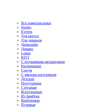
Все наматрасники
Stories
Everest
Для кресел
Для диванов
Дримлайн
Димакс
Lonax
RIVI
С подъемным механизмом
Раздвижные
Сонум
С мягким изголовьем
Детские
Полуторные
Стеганые
Всесезонные
Из бамбука
Верблюжье
Пуховые