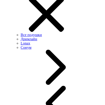
Все подушки
Дримлайн
Lonax
Сонум