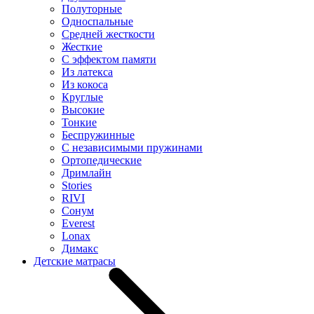
Полуторные
Односпальные
Средней жесткости
Жесткие
С эффектом памяти
Из латекса
Из кокоса
Круглые
Высокие
Тонкие
Беспружинные
С независимыми пружинами
Ортопедические
Дримлайн
Stories
RIVI
Сонум
Everest
Lonax
Димакс
Детские матрасы