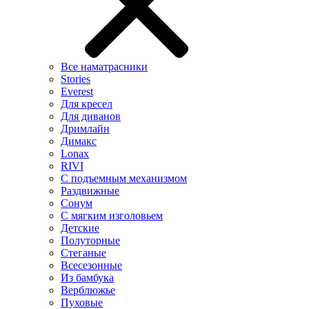
Все наматрасники
Stories
Everest
Для кресел
Для диванов
Дримлайн
Димакс
Lonax
RIVI
С подъемным механизмом
Раздвижные
Сонум
С мягким изголовьем
Детские
Полуторные
Стеганые
Всесезонные
Из бамбука
Верблюжье
Пуховые